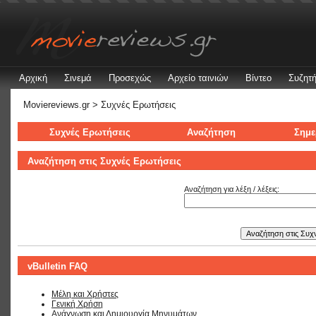
Αρχική
Σινεμά
Προσεχώς
Αρχείο ταινιών
Βίντεο
Συζητή
Moviereviews.gr
> Συχνές Ερωτήσεις
Συχνές Ερωτήσεις
Αναζήτηση
Σημε
Αναζήτηση στις Συχνές Ερωτήσεις
Αναζήτηση για λέξη / λέξεις:
vBulletin FAQ
Μέλη και Χρήστες
Γενική Χρήση
Ανάγνωση και Δημιουργία Μηνυμάτων