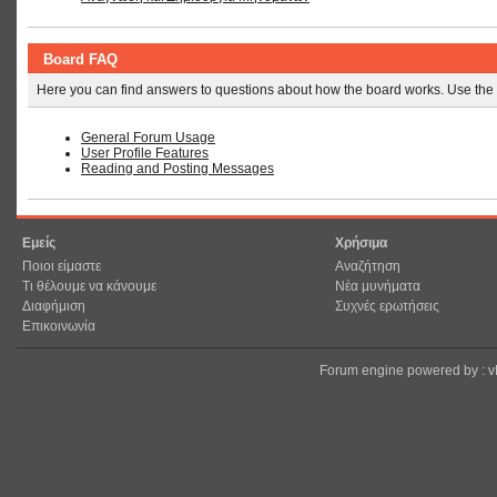
Board FAQ
Here you can find answers to questions about how the board works. Use the 
General Forum Usage
User Profile Features
Reading and Posting Messages
Εμείς
Χρήσιμα
Ποιοι είμαστε
Αναζήτηση
Τι θέλουμε να κάνουμε
Νέα μυνήματα
Διαφήμιση
Συχνές ερωτήσεις
Επικοινωνία
Forum engine powered by : 