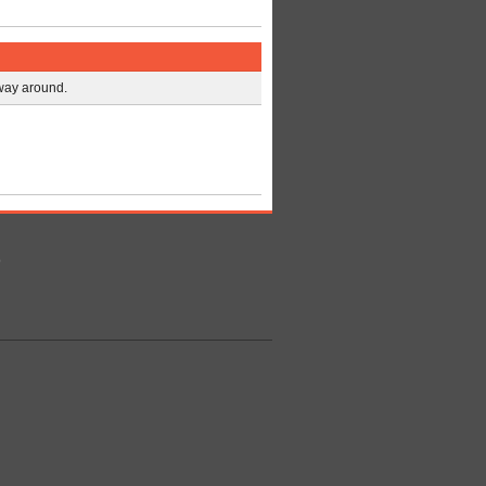
 way around.
ο