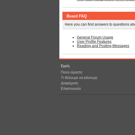
Board FAQ
Here you can find answers to questions abo
General Forum Usage
User Profile Features
Reading and Posting Messages
Εμείς
Ποιοι είμαστε
Τι θέλουμε να κάνουμε
Διαφήμιση
Επικοινωνία