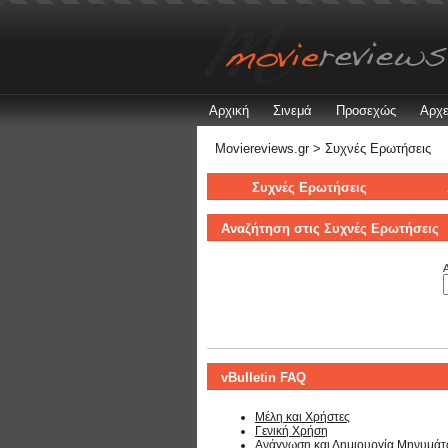
Αρχική
Σινεμά
Προσεχώς
Αρχε
Moviereviews.gr
> Συχνές Ερωτήσεις
Συχνές Ερωτήσεις
Αναζήτηση στις Συχνές Ερωτήσεις
Α
vBulletin FAQ
Μέλη και Χρήστες
Γενική Χρήση
Ανάγνωση και Δημιουργία Μηνυμά