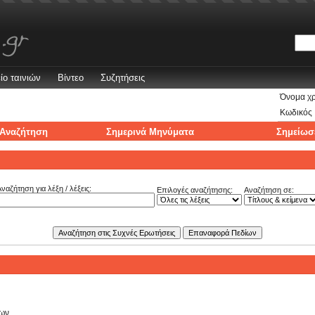
ίο ταινιών
Βίντεο
Συζητήσεις
Όνομα χ
Κωδικός
Αναζήτηση
Σημερινά Μηνύματα
Σημείωσ
ναζήτηση για λέξη / λέξεις:
Επιλογές αναζήτησης:
Αναζήτηση σε:
των