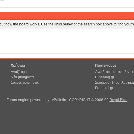
ut how the board works. Use the links below or the search box above to find your
Χρήσιμα
Προτείνουμε
Αναζήτηση
Ανέκδοτα - αστεία βίντε
Νέα μυνήματα
Cinemag.gr
Συχνές ερωτήσεις
Σκούρας - Ρινοπλαστική
Freestuff.gr
Forum engine powered by : vBulletin - COPYRIGHT © 2008-09
Royal Blue