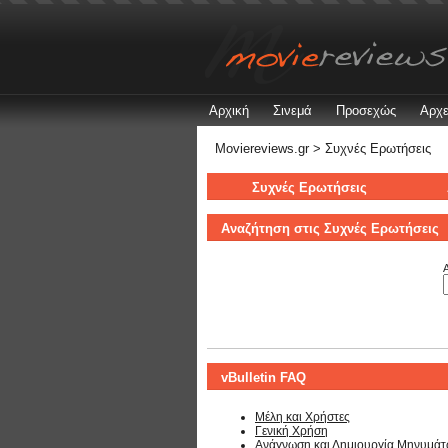
Αρχική
Σινεμά
Προσεχώς
Αρχε
Moviereviews.gr
> Συχνές Ερωτήσεις
Συχνές Ερωτήσεις
Αναζήτηση στις Συχνές Ερωτήσεις
Α
vBulletin FAQ
Μέλη και Χρήστες
Γενική Χρήση
Ανάγνωση και Δημιουργία Μηνυμά