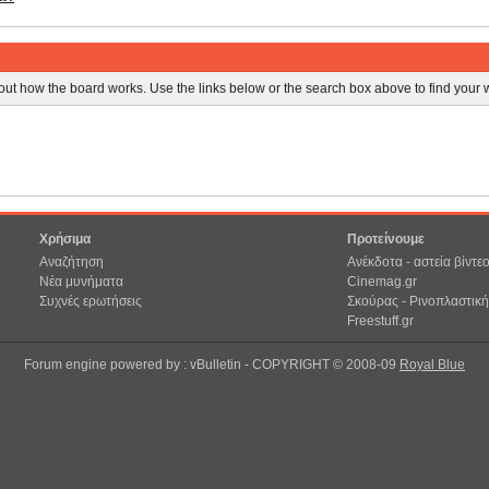
ut how the board works. Use the links below or the search box above to find your
Χρήσιμα
Προτείνουμε
Αναζήτηση
Ανέκδοτα - αστεία βίντε
Νέα μυνήματα
Cinemag.gr
Συχνές ερωτήσεις
Σκούρας - Ρινοπλαστική
Freestuff.gr
Forum engine powered by : vBulletin - COPYRIGHT © 2008-09
Royal Blue