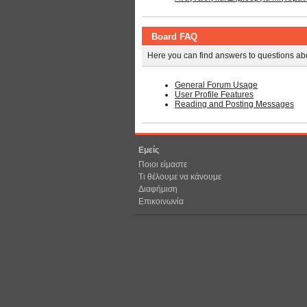
Board FAQ
Here you can find answers to questions abo
General Forum Usage
User Profile Features
Reading and Posting Messages
Εμείς
Ποιοι είμαστε
Τι θέλουμε να κάνουμε
Διαφήμιση
Επικοινωνία