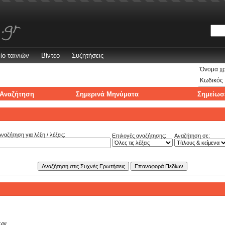
ίο ταινιών
Βίντεο
Συζητήσεις
Όνομα χ
Κωδικός
Αναζήτηση
Σημερινά Μηνύματα
Σημείωσ
ναζήτηση για λέξη / λέξεις:
Επιλογές αναζήτησης:
Αναζήτηση σε:
των