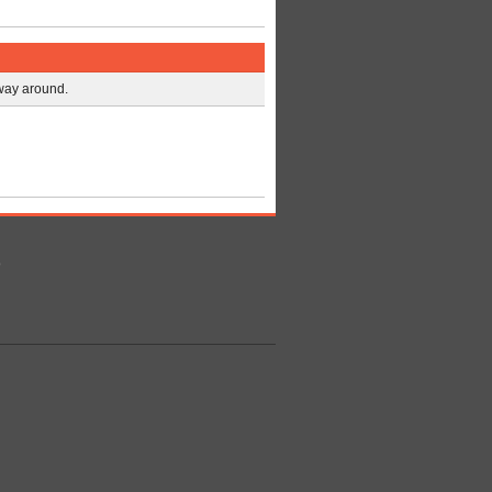
 way around.
ο