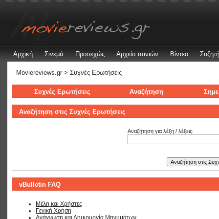
Αρχική
Σινεμά
Προσεχώς
Αρχείο ταινιών
Βίντεο
Συζητή
Moviereviews.gr
> Συχνές Ερωτήσεις
Συχνές Ερωτήσεις
Αναζήτηση
Σημε
Αναζήτηση στις Συχνές Ερωτήσεις
Αναζήτηση για λέξη / λέξεις:
vBulletin FAQ
Μέλη και Χρήστες
Γενική Χρήση
Ανάγνωση και Δημιουργία Μηνυμάτων