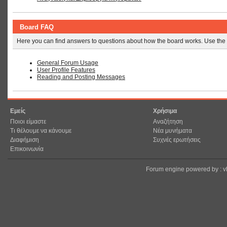
Board FAQ
Here you can find answers to questions about how the board works. Use the 
General Forum Usage
User Profile Features
Reading and Posting Messages
Εμείς
Χρήσιμα
Ποιοι είμαστε
Αναζήτηση
Τι θέλουμε να κάνουμε
Νέα μυνήματα
Διαφήμιση
Συχνές ερωτήσεις
Επικοινωνία
Forum engine powered by : 