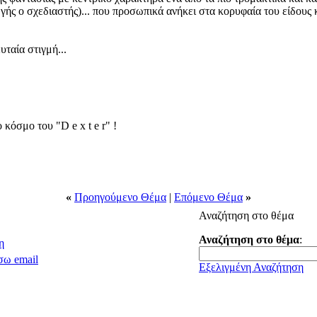
ής ο σχεδιαστής)... που προσωπικά ανήκει στα κορυφαία του είδους 
υταία στιγμή...
κόσμο του "D e x t e r" !
«
Προηγούμενο Θέμα
|
Επόμενο Θέμα
»
Αναζήτηση στο θέμα
Αναζήτηση στο θέμα
:
η
σω email
Εξελιγμένη Αναζήτηση