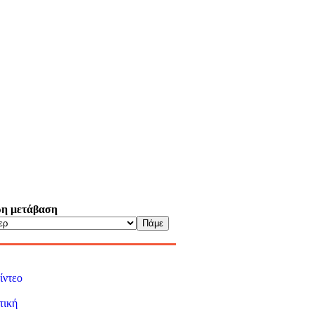
η μετάβαση
ίντεο
τική