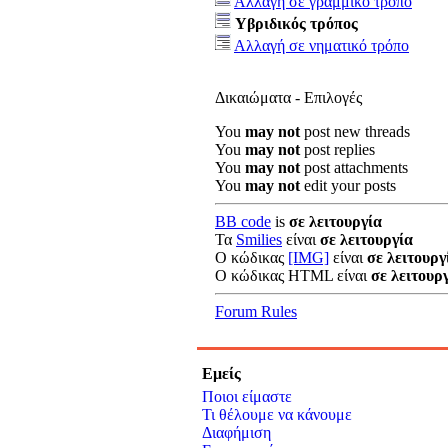
Αλλαγή σε γραμμικό τρόπο
Υβριδικός τρόπος
Αλλαγή σε νηματικό τρόπο
Δικαιώματα - Επιλογές
You
may not
post new threads
You
may not
post replies
You
may not
post attachments
You
may not
edit your posts
BB code
is
σε λειτουργία
Τα
Smilies
είναι
σε λειτουργία
Ο κώδικας
[IMG]
είναι
σε λειτουργ
Ο κώδικας HTML είναι
σε λειτουρ
Forum Rules
Εμείς
Ποιοι είμαστε
Τι θέλουμε να κάνουμε
Διαφήμιση