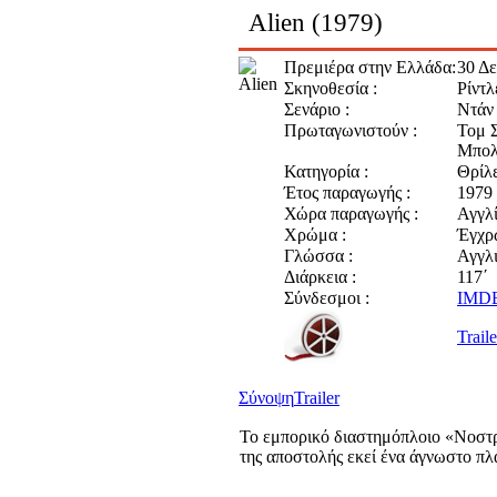
Alien (1979)
Πρεμιέρα στην Ελλάδα:
30 Δ
Σκηνοθεσία :
Ρίντλ
Σενάριο :
Ντάν
Πρωταγωνιστούν :
Τομ Σ
Μπολ
Κατηγορία :
Θρίλ
Έτος παραγωγής :
1979
Χώρα παραγωγής :
Αγγλ
Χρώμα :
Έγχρ
Γλώσσα :
Αγγλ
Διάρκεια :
117΄
Σύνδεσμοι :
IMD
Traile
Σύνοψη
Trailer
Το εμπορικό διαστημόπλοιο «Νοστρό
της αποστολής εκεί ένα άγνωστο π