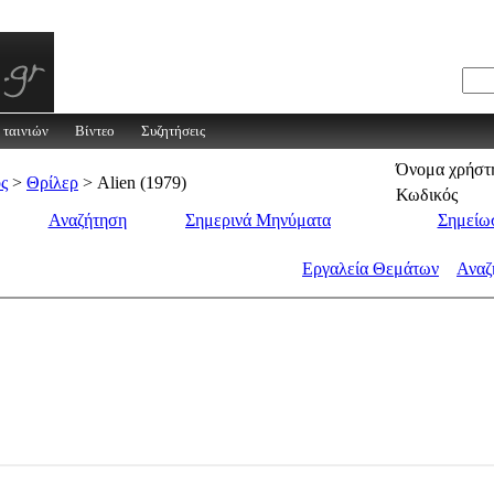
 ταινιών
Βίντεο
Συζητήσεις
Όνομα χρήστ
ος
>
Θρίλερ
> Alien (1979)
Κωδικός
Αναζήτηση
Σημερινά Μηνύματα
Σημείωσ
Εργαλεία Θεμάτων
Αναζ