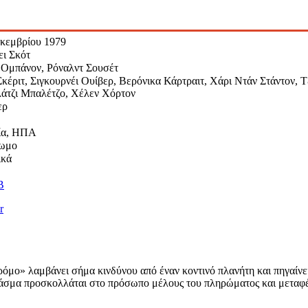
εκεμβρίου 1979
ει Σκότ
 Ομπάνον, Ρόναλντ Σουσέτ
κέριτ, Σιγκουρνέι Ουίβερ, Βερόνικα Κάρτραιτ, Χάρι Ντάν Στάντον, Τ
άτζι Μπαλέτζο, Χέλεν Χόρτον
ερ
ία, ΗΠΑ
ωμο
ικά
B
r
μο» λαμβάνει σήμα κινδύνου από έναν κοντινό πλανήτη και πηγαίνει
λάσμα προσκολλάται στο πρόσωπο μέλους του πληρώματος και μεταφέρ