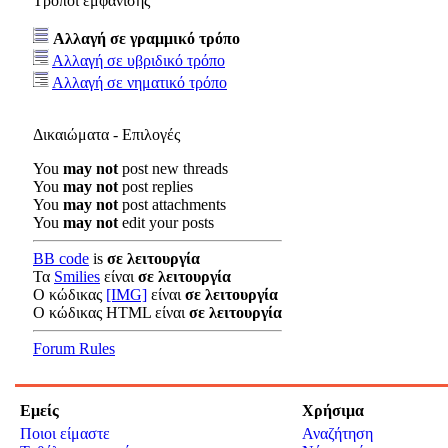
Τρόποι εμφάνισης
Αλλαγή σε γραμμικό τρόπο
Αλλαγή σε υβριδικό τρόπο
Αλλαγή σε νηματικό τρόπο
Δικαιώματα - Επιλογές
You
may not
post new threads
You
may not
post replies
You
may not
post attachments
You
may not
edit your posts
BB code
is
σε λειτουργία
Τα
Smilies
είναι
σε λειτουργία
Ο κώδικας
[IMG]
είναι
σε λειτουργία
Ο κώδικας HTML είναι
σε λειτουργία
Forum Rules
Εμείς
Χρήσιμα
Ποιοι είμαστε
Αναζήτηση