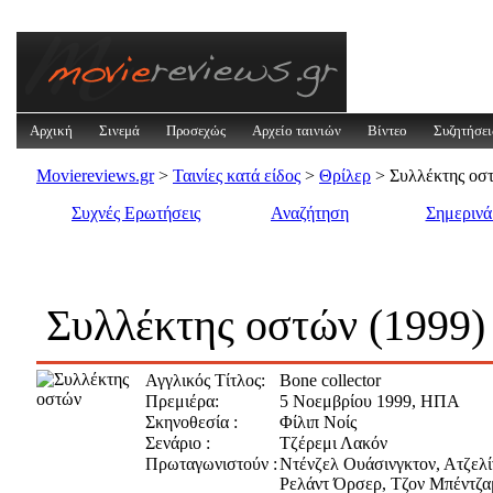
Αρχική
Σινεμά
Προσεχώς
Αρχείο ταινιών
Βίντεο
Συζητήσει
Moviereviews.gr
>
Ταινίες κατά είδος
>
Θρίλερ
> Συλλέκτης οστ
Συχνές Ερωτήσεις
Αναζήτηση
Σημεριν
Συλλέκτης οστών (1999)
Αγγλικός Τίτλος:
Bone collector
Πρεμιέρα:
5 Νοεμβρίου 1999, ΗΠΑ
Σκηνοθεσία :
Φίλιπ Νοίς
Σενάριο :
Τζέρεμι Λακόν
Πρωταγωνιστούν :
Ντένζελ Ουάσινγκτον, Ατζελί
Ρελάντ Όρσερ, Τζον Μπέντζαμ