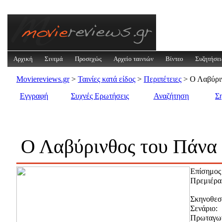
Αρχική
Σινεμά
Προσεχώς
Αρχείο ταινιών
Βίντεο
Συζητήσει
Moviereviews.gr
>
Ταινίες κατά είδος
>
Περιπέτειες
> Ο Λαβύριν
Εγγραφή
Συχνές Ερωτήσεις
Αναζήτηση
Σ
Ο Λαβύρινθος του Πάνα 
Επίσημος 
Πρεμιέρα
Σκηνοθεσ
Σενάριο:
Πρωταγων