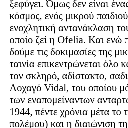
ξεφύγει. Όμως δεν είναι έν
κόσμος, ενός μικρού παιδιού
ενοχλητική αντανάκλαση το
οποίο ζεί η Ofelia. Και ενώ
δούμε τις δοκιμασίες της μι
ταινία επικεντρώνεται όλο κ
τον σκληρό, αδίστακτο, σαδ
Λοχαγό Vidal, του οποίου μό
των εναπομείναντων ανταρτώ
1944, πέντε χρόνια μέτα το 
πολέμου) και η διαιώνιση τη