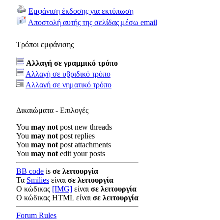
Εμφάνιση έκδοσης για εκτύπωση
Αποστολή αυτής της σελίδας μέσω email
Τρόποι εμφάνισης
Αλλαγή σε γραμμικό τρόπο
Αλλαγή σε υβριδικό τρόπο
Αλλαγή σε νηματικό τρόπο
Δικαιώματα - Επιλογές
You
may not
post new threads
You
may not
post replies
You
may not
post attachments
You
may not
edit your posts
BB code
is
σε λειτουργία
Τα
Smilies
είναι
σε λειτουργία
Ο κώδικας
[IMG]
είναι
σε λειτουργία
Ο κώδικας HTML είναι
σε λειτουργία
Forum Rules