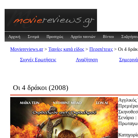
Αρχική
Σινεμά
Προσεχώς
Αρχείο ταινιών
Βίντεο
Συζητήσει
Moviereviews.gr
>
Ταινίες κατά είδος
>
Περιπέτειες
> Οι 4 δράκ
Συχνές Ερωτήσεις
Αναζήτηση
Σημεριν
Οι 4 δράκοι (2008)
Αγγλικός 
Πρεμιέρα
Σκηνοθεσί
Σενάριο :
Πρωταγων
Κατηγορία