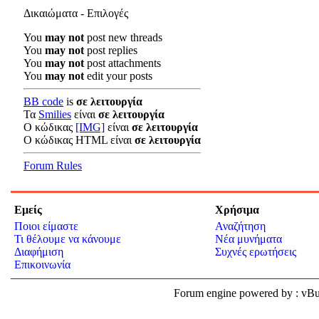
Δικαιώματα - Επιλογές
You
may not
post new threads
You
may not
post replies
You
may not
post attachments
You
may not
edit your posts
BB code
is
σε λειτουργία
Τα
Smilies
είναι
σε λειτουργία
Ο κώδικας
[IMG]
είναι
σε λειτουργία
Ο κώδικας HTML είναι
σε λειτουργία
Forum Rules
Εμείς
Χρήσιμα
Ποιοι είμαστε
Αναζήτηση
Τι θέλουμε να κάνουμε
Νέα μυνήματα
Διαφήμιση
Συχνές ερωτήσεις
Επικοινωνία
Forum engine powered by : v