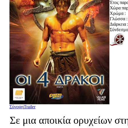
Έτος παρ
Χώρα παρ
Χρώμα :
Γλώσσα :
Διάρκεια 
Σύνδεσμοι
Σύνοψη
Trailer
Σε μια αποικία ορυχείων στ