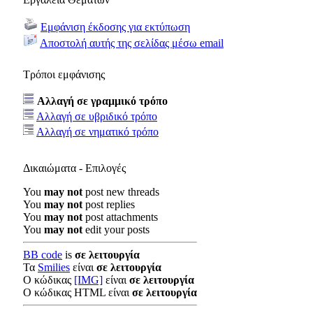
Εμφάνιση έκδοσης για εκτύπωση
Αποστολή αυτής της σελίδας μέσω email
Τρόποι εμφάνισης
Αλλαγή σε γραμμικό τρόπο
Αλλαγή σε υβριδικό τρόπο
Αλλαγή σε νηματικό τρόπο
Δικαιώματα - Επιλογές
You
may not
post new threads
You
may not
post replies
You
may not
post attachments
You
may not
edit your posts
BB code
is
σε λειτουργία
Τα
Smilies
είναι
σε λειτουργία
Ο κώδικας
[IMG]
είναι
σε λειτουργία
Ο κώδικας HTML είναι
σε λειτουργία