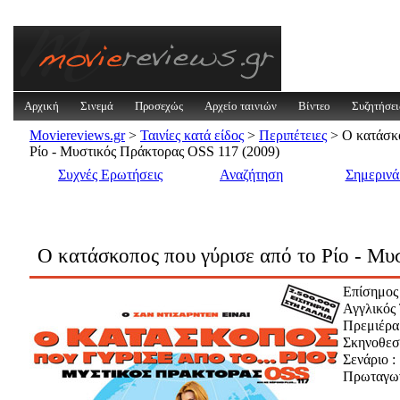
Αρχική
Σινεμά
Προσεχώς
Αρχείο ταινιών
Βίντεο
Συζητήσει
Moviereviews.gr
>
Ταινίες κατά είδος
>
Περιπέτειες
> Ο κατάσκο
Ρίο - Μυστικός Πράκτορας OSS 117 (2009)
Συχνές Ερωτήσεις
Αναζήτηση
Σημεριν
Ο κατάσκοπος που γύρισε από το Ρίο - Μ
Επίσημος 
Αγγλικός 
Πρεμιέρα
Σκηνοθεσί
Σενάριο :
Πρωταγων