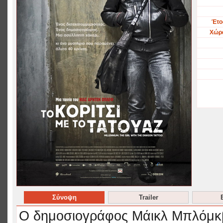
Έτο
Χώρ
Σύνοψη
Trailer
Ο δημοσιογράφος Μάικλ Μπλόμκβι