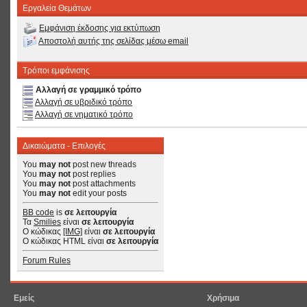
Εργαλεία Θεμάτων
Εμφάνιση έκδοσης για εκτύπωση
Αποστολή αυτής της σελίδας μέσω email
Τρόποι εμφάνισης
Αλλαγή σε γραμμικό τρόπο
Αλλαγή σε υβριδικό τρόπο
Αλλαγή σε νηματικό τρόπο
Δικαιώματα - Επιλογές
You
may not
post new threads
You
may not
post replies
You
may not
post attachments
You
may not
edit your posts
BB code
is
σε λειτουργία
Τα
Smilies
είναι
σε λειτουργία
Ο κώδικας
[IMG]
είναι
σε λειτουργία
Ο κώδικας HTML είναι
σε λειτουργία
Forum Rules
Εμείς
Χρήσιμα