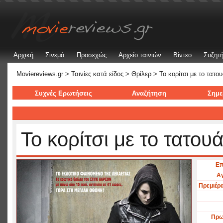
Αρχική
Σινεμά
Προσεχώς
Αρχείο ταινιών
Βίντεο
Συζητή
Moviereviews.gr
>
Ταινίες κατά είδος
>
Θρίλερ
> Το κορίτσι με το τατου
Συχνές Ερωτήσεις
Αναζήτηση
Σημε
Το κορίτσι με το τατου
Επ
Αγ
Πρεμιέρ
Πρω