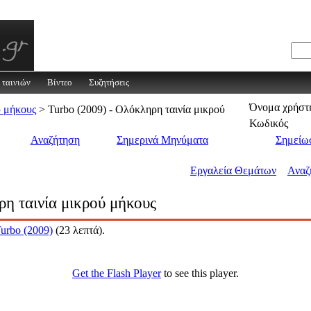
 ταινιών
Βίντεο
Συζητήσεις
Όνομα χρήστ
 μήκους
> Turbo (2009) - Ολόκληρη ταινία μικρού
Κωδικός
Αναζήτηση
Σημερινά Μηνύματα
Σημείωσ
Εργαλεία Θεμάτων
Αναζ
ρη ταινία μικρού μήκους
urbo (2009)
(23 λεπτά).
Get the Flash Player
to see this player.