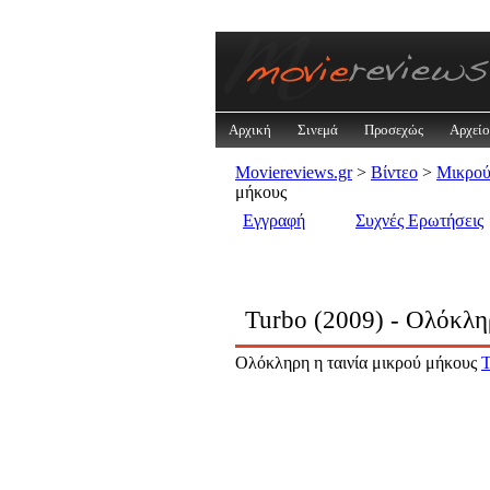
Αρχική
Σινεμά
Προσεχώς
Αρχείο
Moviereviews.gr
>
Βίντεο
>
Μικρού
μήκους
Εγγραφή
Συχνές Ερωτήσεις
Turbo (2009) - Ολόκλη
Ολόκληρη η ταινία μικρού μήκους
T