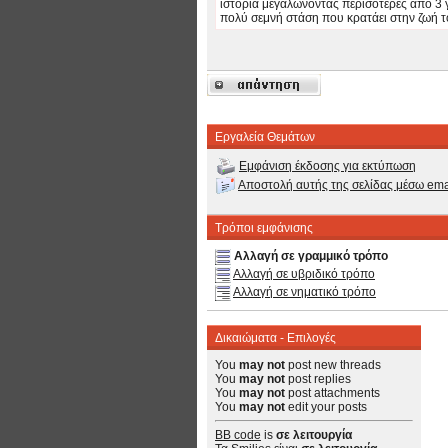
ιστορία μεγαλώνοντας περισότερες από 3 γ
πολύ σεμνή στάση που κρατάει στην ζωή το
Εργαλεία Θεμάτων
Εμφάνιση έκδοσης για εκτύπωση
Αποστολή αυτής της σελίδας μέσω ema
Τρόποι εμφάνισης
Αλλαγή σε γραμμικό τρόπο
Αλλαγή σε υβριδικό τρόπο
Αλλαγή σε νηματικό τρόπο
Δικαιώματα - Επιλογές
You
may not
post new threads
You
may not
post replies
You
may not
post attachments
You
may not
edit your posts
BB code
is
σε λειτουργία