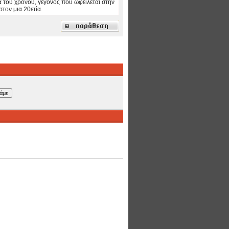
α του χρόνου, γεγονός που ωφείλεται στην
τον μια 20ετία.