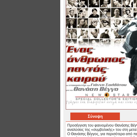
Σύνοψη
Προσέγγιση του φαινομένου Θανάσης Βέγγ
αναλύσεις της «συμβολικής» του στη μετα
Ο Θανάσης Βέγγος, για περισότερα από πεν