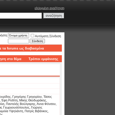
εξελιγμένη αναζήτηση
ρήστη
Αυτόματη Σύνδεση
ε τα forums ως διαβασμένα
ηση στο θέμα
Τρόποι εμφάνισης
ουρίδης, Γρηγόρης Γρηγορίου, Τάσος
 Έφη Ροδίτη, Μίκης Θεοδωράκης,
ύλλη, Παντελής Βούλγαρης, Άννα Φόνσου,
ας Γεωργουσόπουλος, Γιώργος
Αιμιλία Υψηλάντη, Πατρίς Βιβάνκος,
ός