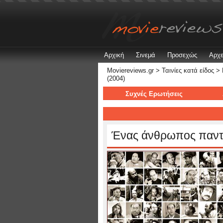
Αρχική
Σινεμά
Προσεχώς
Αρχε
Moviereviews.gr
>
Ταινίες κατά είδος
>
(2004)
Συχνές Ερωτήσεις
Ένας άνθρωπος παντό