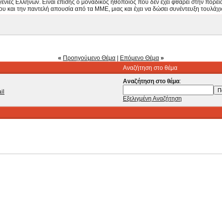
ενιές Ελλήνων. Είναι επίσης ο μοναδικός ηθοποιός που δεν έχει φθαρεί στην πορεί
υ και την παντελή απουσία από τα ΜΜΕ, μιας και έχει να δώσει συνέντευξη τουλάχισ
«
Προηγούμενο Θέμα
|
Επόμενο Θέμα
»
Αναζήτηση στο θέμα
Αναζήτηση στο θέμα
:
il
Εξελιγμένη Αναζήτηση