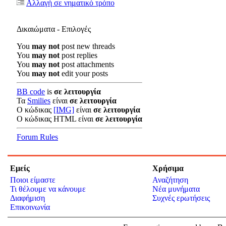
Αλλαγή σε νηματικό τρόπο
Δικαιώματα - Επιλογές
You
may not
post new threads
You
may not
post replies
You
may not
post attachments
You
may not
edit your posts
BB code
is
σε λειτουργία
Τα
Smilies
είναι
σε λειτουργία
Ο κώδικας
[IMG]
είναι
σε λειτουργία
Ο κώδικας HTML είναι
σε λειτουργία
Forum Rules
Εμείς
Χρήσιμα
Ποιοι είμαστε
Αναζήτηση
Τι θέλουμε να κάνουμε
Νέα μυνήματα
Διαφήμιση
Συχνές ερωτήσεις
Επικοινωνία