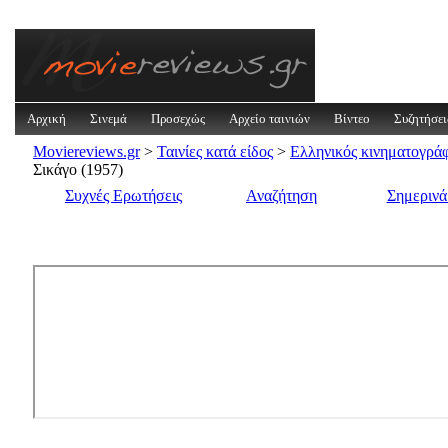
Αρχική
Σινεμά
Προσεχώς
Αρχείο ταινιών
Βίντεο
Συζητήσει
Moviereviews.gr
>
Ταινίες κατά είδος
>
Ελληνικός κινηματογρά
Σικάγο (1957)
Συχνές Ερωτήσεις
Αναζήτηση
Σημεριν