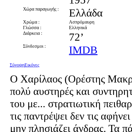
Χώρα παραγωγής :
Ελλάδα
Χρώμα :
Ασπρόμαυρη
Γλώσσα :
Ελληνικά
Διάρκεια :
72’
Σύνδεσμοι :
IMDB
Σύνοψη
Εικόνες
Ο Χαρίλαος (Ορέστης Μακρή
πολύ αυστηρές και συντηρητ
του με... στρατιωτική πειθα
τις παντρέψει δεν τις αφήνε
μην πλησιάζει άνδρας. Τα π