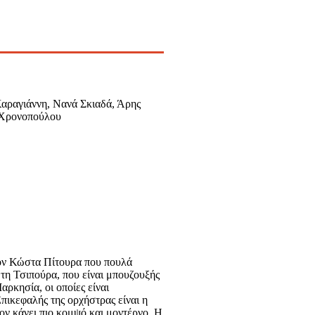
ραγιάννη, Νανά Σκιαδά, Άρης
η Χρονοπούλου
 τον Κώστα Πίτουρα που πουλά
ώτη Τσιπούρα, που είναι μπουζουξής
ρκησία, οι οποίες είναι
πικεφαλής της ορχήστρας είναι η
ον κάνει πιο κομψό και μοντέρνο. Η