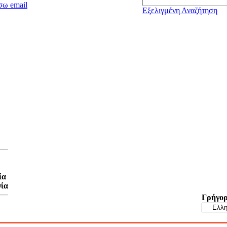
σω email
Εξελιγμένη Αναζήτηση
ία
γία
Γρήγορ