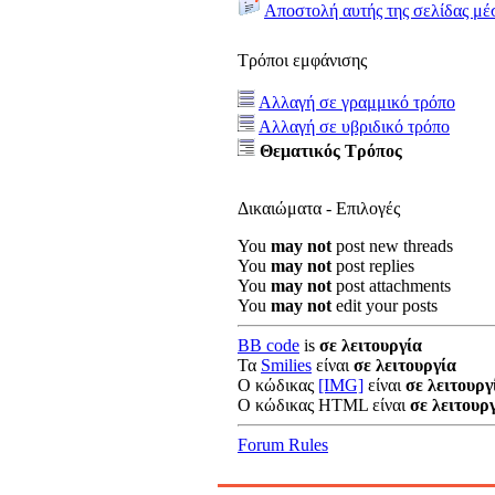
Αποστολή αυτής της σελίδας μέ
Τρόποι εμφάνισης
Αλλαγή σε γραμμικό τρόπο
Αλλαγή σε υβριδικό τρόπο
Θεματικός Τρόπος
Δικαιώματα - Επιλογές
You
may not
post new threads
You
may not
post replies
You
may not
post attachments
You
may not
edit your posts
BB code
is
σε λειτουργία
Τα
Smilies
είναι
σε λειτουργία
Ο κώδικας
[IMG]
είναι
σε λειτουργ
Ο κώδικας HTML είναι
σε λειτουρ
Forum Rules