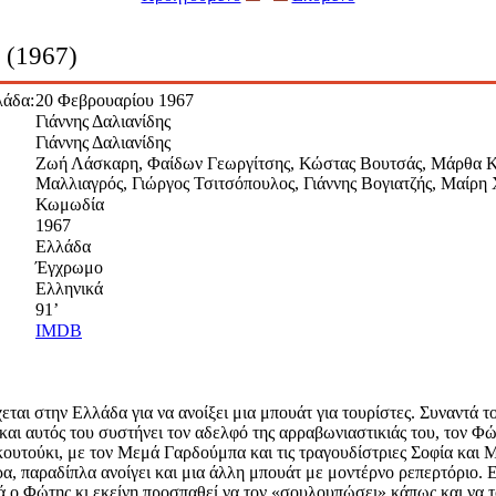
ς (1967)
λάδα:
20 Φεβρουαρίου 1967
Γιάννης Δαλιανίδης
Γιάννης Δαλιανίδης
Ζωή Λάσκαρη, Φαίδων Γεωργίτσης, Κώστας Βουτσάς, Μάρθα Κα
Μαλλιαγρός, Γιώργος Τσιτσόπουλος, Γιάννης Βογιατζής, Μαίρ
Κωμωδία
1967
Ελλάδα
Έγχρωμο
Ελληνικά
91’
IMDB
χεται στην Ελλάδα για να ανοίξει μια μπουάτ για τουρίστες. Συναντά
και αυτός του συστήνει τον αδελφό της αρραβωνιαστικιάς του, τον Φ
ουτούκι, με τον Μεμά Γαρδούμπα και τις τραγουδίστριες Σοφία και Μα
α, παραδίπλα ανοίγει και μια άλλη μπουάτ με μοντέρνο ρεπερτόριο. Ε
 ο Φώτης κι εκείνη προσπαθεί να τον «σουλουπώσει» κάπως και να τ