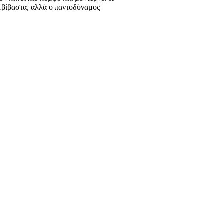
μβίβαστα, αλλά ο παντοδύναμος