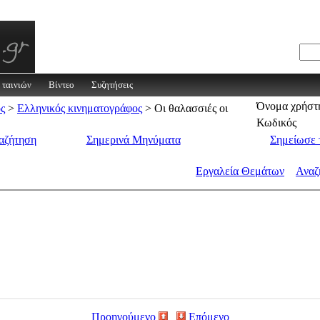
 ταινιών
Βίντεο
Συζητήσεις
Όνομα χρήστ
ος
>
Ελληνικός κινηματογράφος
> Οι θαλασσιές οι
Κωδικός
αζήτηση
Σημερινά Μηνύματα
Σημείωσε 
Εργαλεία Θεμάτων
Αναζ
Προηγούμενο
Επόμενο