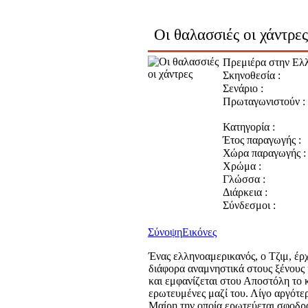
Οι θαλασσιές οι χάντρε
Πρεμιέρα στην Ελ
Σκηνοθεσία :
Σενάριο :
Πρωταγωνιστούν :
Κατηγορία :
Έτος παραγωγής :
Χώρα παραγωγής :
Χρώμα :
Γλώσσα :
Διάρκεια :
Σύνδεσμοι :
Σύνοψη
Εικόνες
Ένας ελληνοαμερικανός, ο Τζιμ, έρ
διάφορα αναμνηστικά στους ξένους 
και εμφανίζεται στου Αποστόλη το κ
ερωτευμένες μαζί του. Λίγο αργότερ
Μαίρη την οποία ερωτεύεται σφοδρά