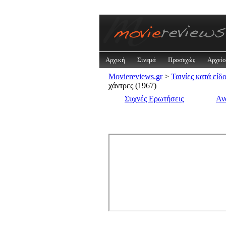
Αρχική
Σινεμά
Προσεχώς
Αρχείο
Moviereviews.gr
>
Ταινίες κατά είδ
χάντρες (1967)
Συχνές Ερωτήσεις
Αν