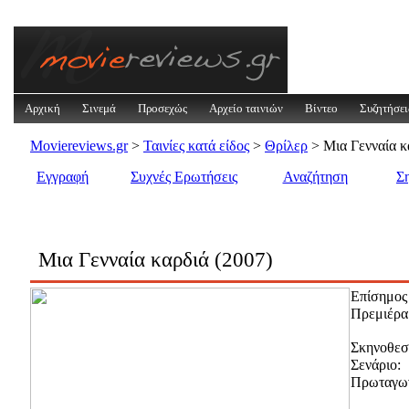
Αρχική
Σινεμά
Προσεχώς
Αρχείο ταινιών
Βίντεο
Συζητήσει
Moviereviews.gr
>
Ταινίες κατά είδος
>
Θρίλερ
> Μια Γενναία κ
Εγγραφή
Συχνές Ερωτήσεις
Αναζήτηση
Σ
Μια Γενναία καρδιά (2007)
Επίσημος 
Πρεμιέρα
Σκηνοθεσ
Σενάριο:
Πρωταγων