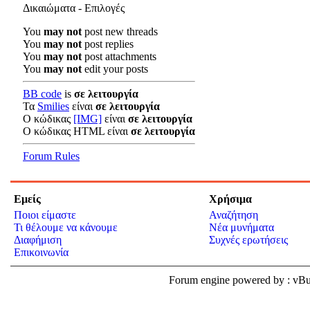
Δικαιώματα - Επιλογές
You
may not
post new threads
You
may not
post replies
You
may not
post attachments
You
may not
edit your posts
BB code
is
σε λειτουργία
Τα
Smilies
είναι
σε λειτουργία
Ο κώδικας
[IMG]
είναι
σε λειτουργία
Ο κώδικας HTML είναι
σε λειτουργία
Forum Rules
Εμείς
Χρήσιμα
Ποιοι είμαστε
Αναζήτηση
Τι θέλουμε να κάνουμε
Νέα μυνήματα
Διαφήμιση
Συχνές ερωτήσεις
Επικοινωνία
Forum engine powered by : v