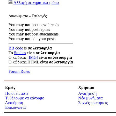
Αλλαγή σε νηματικό τρόπο
Δικαιώματα - Επιλογές
You
may not
post new threads
You
may not
post replies
You
may not
post attachments
You
may not
edit your posts
BB code
is
σε λειτουργία
Τα
Smilies
είναι
σε λειτουργία
Ο κώδικας
[IMG]
είναι
σε λειτουργία
Ο κώδικας HTML είναι
σε λειτουργία
Forum Rules
Εμείς
Χρήσιμα
Ποιοι είμαστε
Αναζήτηση
Τι θέλουμε να κάνουμε
Νέα μυνήματα
Διαφήμιση
Συχνές ερωτήσεις
Επικοινωνία