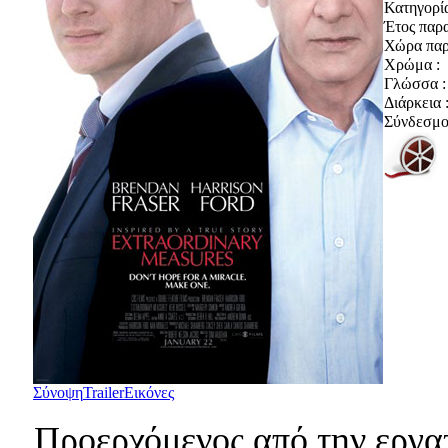
Κατηγορία
Έτος παρ
Χώρα παρ
Χρώμα :
Γλώσσα :
Διάρκεια 
Σύνδεσμοι
Σύνοψη
Trailer
Εικόνες
Προερχόμενος από την εργα