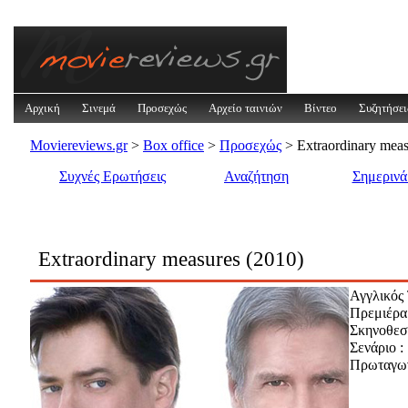
Αρχική
Σινεμά
Προσεχώς
Αρχείο ταινιών
Βίντεο
Συζητήσει
Moviereviews.gr
>
Box office
>
Προσεχώς
> Extraordinary meas
Συχνές Ερωτήσεις
Αναζήτηση
Σημεριν
Extraordinary measures (2010)
Αγγλικός 
Πρεμιέρα
Σκηνοθεσί
Σενάριο :
Πρωταγων