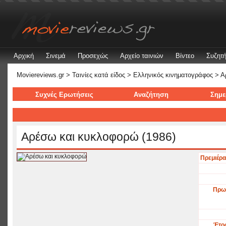
Αρχική
Σινεμά
Προσεχώς
Αρχείο ταινιών
Βίντεο
Συζητή
Moviereviews.gr
>
Ταινίες κατά είδος
>
Ελληνικός κινηματογράφος
> Α
Συχνές Ερωτήσεις
Αναζήτηση
Σημε
Αρέσω και κυκλοφορώ (1986)
Πρεμιέρα
Πρω
Έτο