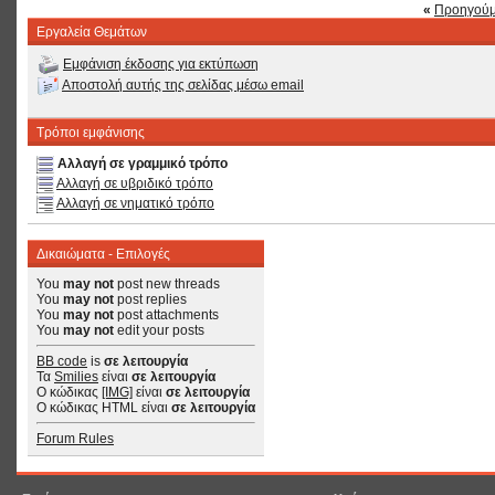
«
Προηγούμ
Εργαλεία Θεμάτων
Εμφάνιση έκδοσης για εκτύπωση
Αποστολή αυτής της σελίδας μέσω email
Τρόποι εμφάνισης
Αλλαγή σε γραμμικό τρόπο
Αλλαγή σε υβριδικό τρόπο
Αλλαγή σε νηματικό τρόπο
Δικαιώματα - Επιλογές
You
may not
post new threads
You
may not
post replies
You
may not
post attachments
You
may not
edit your posts
BB code
is
σε λειτουργία
Τα
Smilies
είναι
σε λειτουργία
Ο κώδικας
[IMG]
είναι
σε λειτουργία
Ο κώδικας HTML είναι
σε λειτουργία
Forum Rules