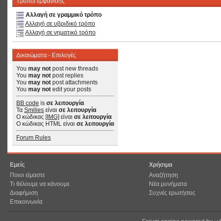
Τρόποι εμφάνισης
Αλλαγή σε γραμμικό τρόπο
Αλλαγή σε υβριδικό τρόπο
Αλλαγή σε νηματικό τρόπο
Δικαιώματα - Επιλογές
You
may not
post new threads
You
may not
post replies
You
may not
post attachments
You
may not
edit your posts
BB code
is
σε λειτουργία
Τα
Smilies
είναι
σε λειτουργία
Ο κώδικας
[IMG]
είναι
σε λειτουργία
Ο κώδικας HTML είναι
σε λειτουργία
Forum Rules
Εμείς
Χρήσιμα
Ποιοι είμαστε
Αναζήτηση
Τι θέλουμε να κάνουμε
Νέα μυνήματα
Διαφήμιση
Συχνές ερωτήσεις
Επικοινωνία