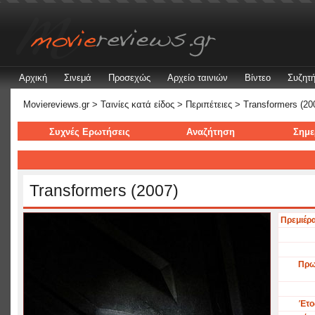
Αρχική
Σινεμά
Προσεχώς
Αρχείο ταινιών
Βίντεο
Συζητή
Moviereviews.gr
>
Ταινίες κατά είδος
>
Περιπέτειες
> Transformers (20
Συχνές Ερωτήσεις
Αναζήτηση
Σημε
Transformers (2007)
Πρεμιέρ
Πρω
Έτο