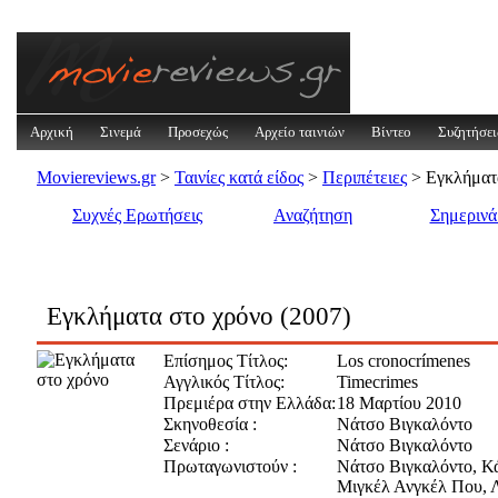
Αρχική
Σινεμά
Προσεχώς
Αρχείο ταινιών
Βίντεο
Συζητήσει
Moviereviews.gr
>
Ταινίες κατά είδος
>
Περιπέτειες
> Εγκλήματα
Συχνές Ερωτήσεις
Αναζήτηση
Σημεριν
Εγκλήματα στο χρόνο (2007)
Επίσημος Τίτλος:
Los cronocrímenes
Αγγλικός Τίτλος:
Timecrimes
Πρεμιέρα στην Ελλάδα:
18 Μαρτίου 2010
Σκηνοθεσία :
Νάτσο Βιγκαλόντο
Σενάριο :
Νάτσο Βιγκαλόντο
Πρωταγωνιστούν :
Νάτσο Βιγκαλόντο, Κ
Μιγκέλ Ανγκέλ Που, Λ