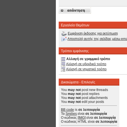
Εργαλεία Θεμάτων
Εμφάνιση έκδοσης για εκτύπωση
Αποστολή αυτής της σελίδας μέσω ema
Τρόποι εμφάνισης
Αλλαγή σε γραμμικό τρόπο
Αλλαγή σε υβριδικό τρόπο
Αλλαγή σε νηματικό τρόπο
Δικαιώματα - Επιλογές
You
may not
post new threads
You
may not
post replies
You
may not
post attachments
You
may not
edit your posts
BB code
is
σε λειτουργία
Τα
Smilies
είναι
σε λειτουργία
Ο κώδικας
[IMG]
είναι
σε λειτουργία
Ο κώδικας HTML είναι
σε λειτουργία