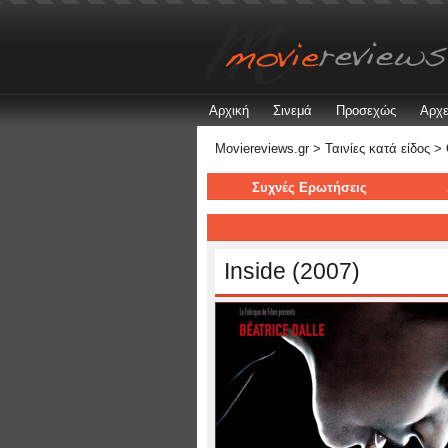
Αρχική
Σινεμά
Προσεχώς
Αρχε
Moviereviews.gr
>
Ταινίες κατά είδος
>
Συχνές Ερωτήσεις
Inside (2007)