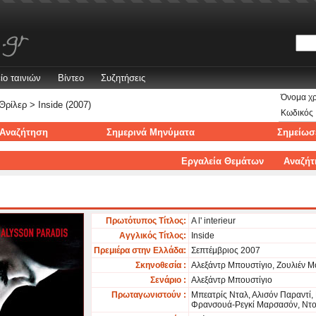
ίο ταινιών
Βίντεο
Συζητήσεις
Όνομα χ
Θρίλερ
> Inside (2007)
Κωδικός
Αναζήτηση
Σημερινά Μηνύματα
Σημείωσ
Εργαλεία Θεμάτων
Αναζήτ
Πρωτότυπος Τίτλος:
A l' interieur
Αγγλικός Τίτλος:
Inside
Πρεμιέρα στην Ελλάδα:
Σεπτέμβριος 2007
Σκηνοθεσία :
Αλεξάντρ Μπουστίγιο, Ζουλιέν Μ
Σενάριο :
Αλεξάντρ Μπουστίγιο
Πρωταγωνιστούν :
Μπεατρίς Νταλ, Αλισόν Παραντί,
Φρανσουά-Ρεγκί Μαρσασόν, Ντομ