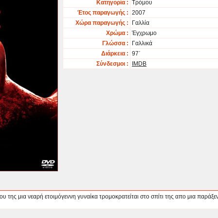
Κατηγορία :
Τρόμου
Έτος παραγωγής :
2007
Χώρα παραγωγής :
Γαλλία
Χρώμα :
Έγχρωμο
Γλώσσα :
Γαλλικά
Διάρκεια :
97΄
Σύνδεσμοι :
IMDB
ου της μια νεαρή ετοιμόγεννη γυναίκα τρομοκρατείται στο σπίτι της απο μια παράξεν