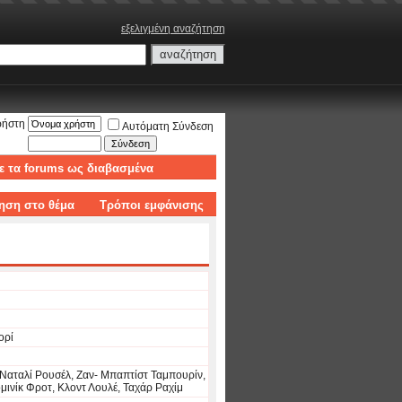
εξελιγμένη αναζήτηση
ρήστη
Αυτόματη Σύνδεση
ε τα forums ως διαβασμένα
ηση στο θέμα
Τρόποι εμφάνισης
ορί
 Ναταλί Ρουσέλ, Ζαν- Μπαπτίστ Ταμπουρίν,
ινίκ Φροτ, Κλοντ Λουλέ, Ταχάρ Ραχίμ