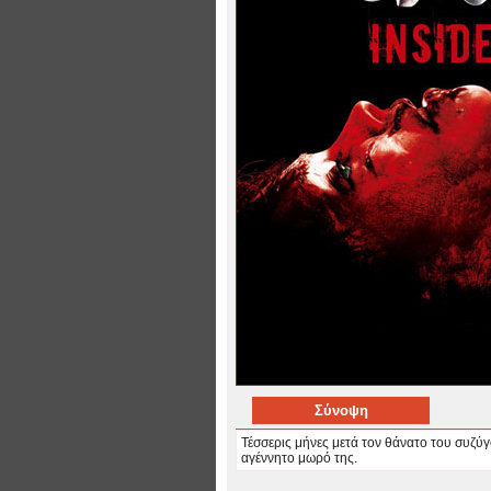
Σύνοψη
Τέσσερις μήνες μετά τον θάνατο του συζύγ
αγέννητο μωρό της.