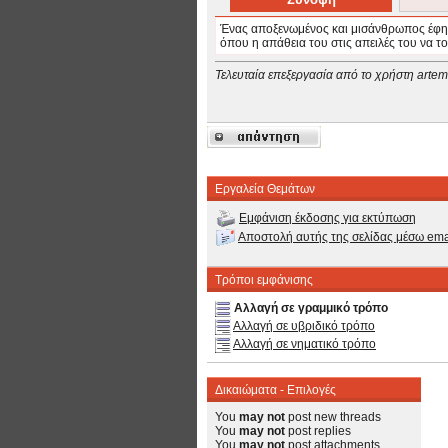
Ένας αποξενωμένος και μισάνθρωπος έφηβο
όπου η απάθεια του στις απειλές του να 
Τελευταία επεξεργασία από το χρήστη artemi
Εργαλεία Θεμάτων
Εμφάνιση έκδοσης για εκτύπωση
Αποστολή αυτής της σελίδας μέσω ema
Τρόποι εμφάνισης
Αλλαγή σε γραμμικό τρόπο
Αλλαγή σε υβριδικό τρόπο
Αλλαγή σε νηματικό τρόπο
Δικαιώματα - Επιλογές
You
may not
post new threads
You
may not
post replies
You
may not
post attachments