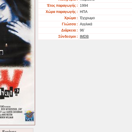
Έτος παραγωγής :
1994
Χώρα παραγωγής :
ΗΠΑ
Χρώμα :
Έγχρωμο
Γλώσσα :
Αγγλικά
Διάρκεια :
96΄
Σύνδεσμοι :
IMDB
Εικόνες