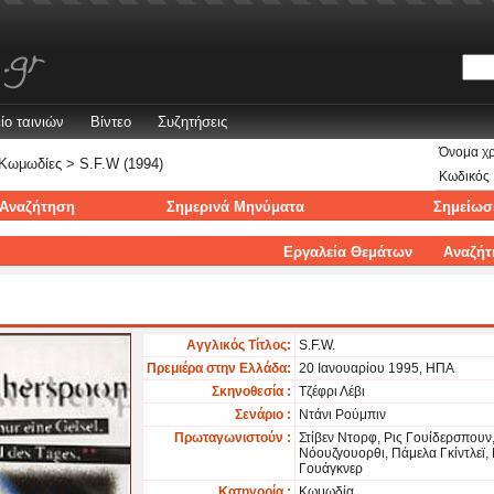
ίο ταινιών
Βίντεο
Συζητήσεις
Όνομα χ
Κωμωδίες
> S.F.W (1994)
Κωδικός
Αναζήτηση
Σημερινά Μηνύματα
Σημείωσ
Εργαλεία Θεμάτων
Αναζήτ
Αγγλικός Τίτλος:
S.F.W.
Πρεμιέρα στην Ελλάδα:
20 Ιανουαρίου 1995, ΗΠΑ
Σκηνοθεσία :
Τζέφρι Λέβι
Σενάριο :
Ντάνι Ρούμπιν
Πρωταγωνιστούν :
Στίβεν Ντορφ, Ρις Γουίδερσπουν,
Νόουζγουορθι, Πάμελα Γκίντλεϊ,
Γουάγκνερ
Κατηγορία :
Κωμωδία