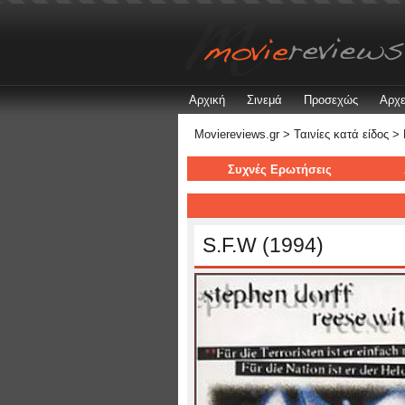
Αρχική
Σινεμά
Προσεχώς
Αρχε
Moviereviews.gr
>
Ταινίες κατά είδος
>
Συχνές Ερωτήσεις
S.F.W (1994)