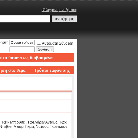
εξελιγμένη αναζήτηση
ρήστη
Αυτόματη Σύνδεση
ε τα forums ως διαβασμένα
ηση στο θέμα
Τρόποι εμφάνισης
 Τζέικ Μπιούσεϊ, Τζόι Λόρεν Άνταμς, Τζακ
 Ντέιβιντ Μπάρι Γκρέι, Νατάσα Γκρέγκσον