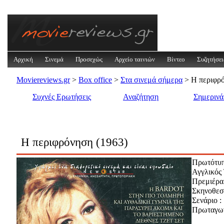
Αρχική
Σινεμά
Προσεχώς
Αρχείο ταινιών
Βίντεο
Συζητήσει
Moviereviews.gr
>
Box office
>
Στα σινεμά σήμερα
> Η περιφρό
Συχνές Ερωτήσεις
Αναζήτηση
Σημεριν
Η περιφρόνηση (1963)
Πρωτότυπ
Αγγλικός 
Πρεμιέρα
Σκηνοθεσί
Σενάριο :
Πρωταγων