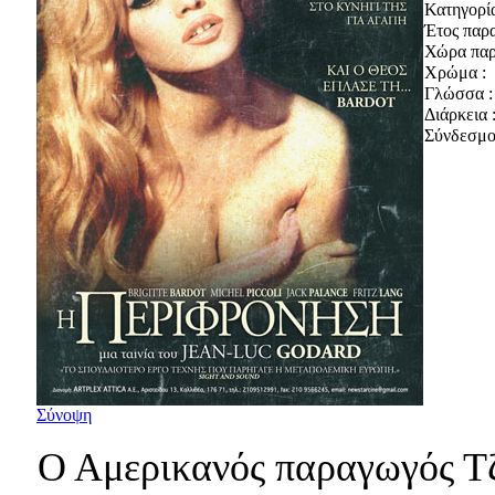
Κατηγορία
Έτος παρ
Χώρα παρ
Χρώμα :
Γλώσσα :
Διάρκεια 
Σύνδεσμοι
Σύνοψη
Ο Αμερικανός παραγωγός Τ