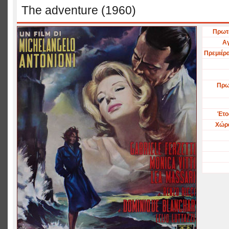
The adventure (1960)
Πρωτό
Αγ
Πρεμιέρ
Πρω
Έτο
Χώρ