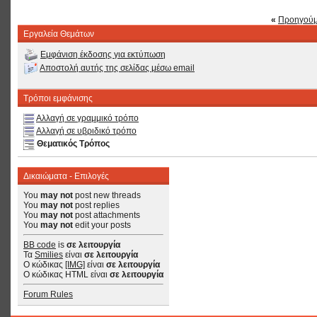
«
Προηγούμ
Εργαλεία Θεμάτων
Εμφάνιση έκδοσης για εκτύπωση
Αποστολή αυτής της σελίδας μέσω email
Τρόποι εμφάνισης
Αλλαγή σε γραμμικό τρόπο
Αλλαγή σε υβριδικό τρόπο
Θεματικός Τρόπος
Δικαιώματα - Επιλογές
You
may not
post new threads
You
may not
post replies
You
may not
post attachments
You
may not
edit your posts
BB code
is
σε λειτουργία
Τα
Smilies
είναι
σε λειτουργία
Ο κώδικας
[IMG]
είναι
σε λειτουργία
Ο κώδικας HTML είναι
σε λειτουργία
Forum Rules