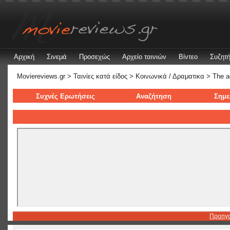
Αρχική
Σινεμά
Προσεχώς
Αρχείο ταινιών
Βίντεο
Συζητή
Moviereviews.gr
>
Ταινίες κατά είδος
>
Κοινωνικά / Δραματικα
> The a
Συχνές Ερωτήσεις
Αναζήτηση
Σημε
Προηγ