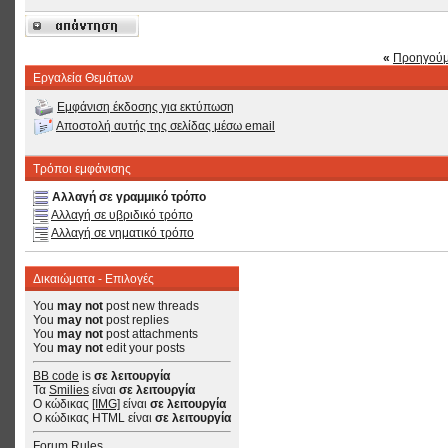
«
Προηγούμ
Εργαλεία Θεμάτων
Εμφάνιση έκδοσης για εκτύπωση
Αποστολή αυτής της σελίδας μέσω email
Τρόποι εμφάνισης
Αλλαγή σε γραμμικό τρόπο
Αλλαγή σε υβριδικό τρόπο
Αλλαγή σε νηματικό τρόπο
Δικαιώματα - Επιλογές
You
may not
post new threads
You
may not
post replies
You
may not
post attachments
You
may not
edit your posts
BB code
is
σε λειτουργία
Τα
Smilies
είναι
σε λειτουργία
Ο κώδικας
[IMG]
είναι
σε λειτουργία
Ο κώδικας HTML είναι
σε λειτουργία
Forum Rules