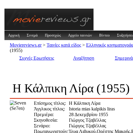
Αρχική
Σινεμά
Προσεχώς
Αρχείο ταινιών
Βίντεο
Συζητήσει
Moviereviews.gr
>
Ταινίες κατά είδος
>
Ελληνικός κινηματογρά
(1955)
Συχνές Ερωτήσεις
Αναζήτηση
Σημεριν
Η Κάλπικη Λίρα (1955)
Επίσημος τίτλος:
Η Κάλπικη Λίρα
Άγγλικος τίτλος:
Istoria mias kalpikis liras
Πρεμιέρα:
28 Δεκεμβρίου 1955
Σκηνοθεσία:
Γιώργος Τζαβέλλας
Σενάριο:
Γιώργος Τζαβέλλας
Πρωταγωνιστούν:
Ίλυα Λιβυκού,Ορέστης Μακρής,