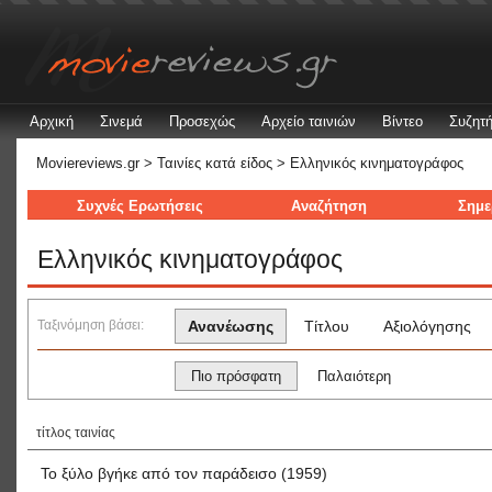
Αρχική
Σινεμά
Προσεχώς
Αρχείο ταινιών
Βίντεο
Συζητή
Moviereviews.gr
>
Ταινίες κατά είδος
> Ελληνικός κινηματογράφος
Συχνές Ερωτήσεις
Αναζήτηση
Σημε
Ελληνικός κινηματογράφος
Ταξινόμηση βάσει:
Ανανέωσης
Τίτλου
Αξιολόγησης
Πιο πρόσφατη
Παλαιότερη
τίτλος ταινίας
Το ξύλο βγήκε από τον παράδεισο (1959)