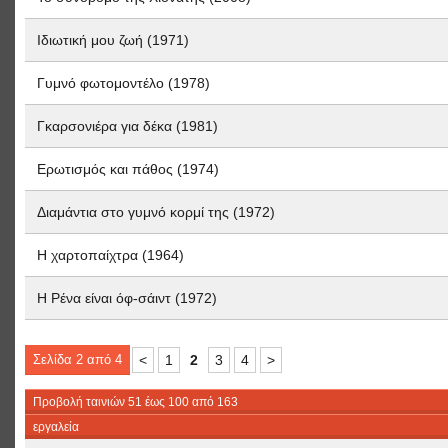
Ιδιωτική μου ζωή (1971)
Γυμνό φωτομοντέλο (1978)
Γκαρσονιέρα για δέκα (1981)
Ερωτισμός και πάθος (1974)
Διαμάντια στο γυμνό κορμί της (1972)
Η χαρτοπαίχτρα (1964)
Η Ρένα είναι όφ-σάιντ (1972)
Σελίδα 2 από 4
<
1
2
3
4
>
Προβολή ταινιών 51 έως 100 από 163
εργαλεία