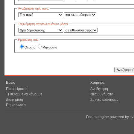
Αναζήτηση πρίν απο:
Ταξινόμηση αποτελεσμάτων βάσει:
Εμφάνιση σαν:
Θέματα
Μηνύματα
Εμείς
Χρήσιμα
Ποιοι είμαστε
Αναζήτηση
Τι θέλουμε να κάνουμε
Νέα μυνήματα
Διαφήμιση
Συχνές ερωτήσεις
Επικοινωνία
Forum engine powered by : 