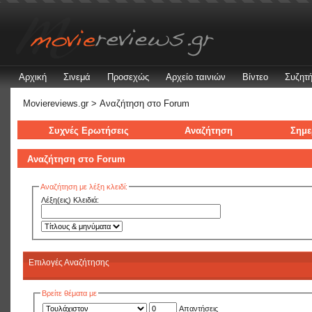
Αρχική
Σινεμά
Προσεχώς
Αρχείο ταινιών
Βίντεο
Συζητή
Moviereviews.gr
> Αναζήτηση στo Forum
Συχνές Ερωτήσεις
Αναζήτηση
Σημε
Αναζήτηση στo Forum
Αναζήτηση με λέξη κλειδί:
Λέξη(εις) Κλειδιά:
Επιλογές Αναζήτησης
Βρείτε θέματα με
Απαντήσεις