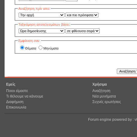
Αναζήτηση πρίν απο:
Ταξινόμηση αποτελεσμάτων βάσει:
Εμφάνιση σαν:
Θέματα
Μηνύματα
Εμείς
Χρήσιμα
Ποιοι είμαστε
Αναζήτηση
Τι θέλουμε να κάνουμε
Νέα μυνήματα
Διαφήμιση
Συχνές ερωτήσεις
Επικοινωνία
Forum engine powered by : 