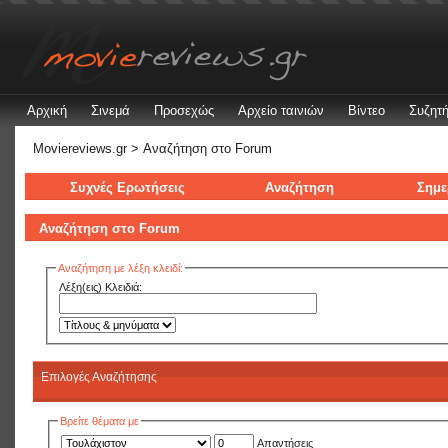
Αρχική
Σινεμά
Προσεχώς
Αρχείο ταινιών
Βίντεο
Συζητή
Moviereviews.gr
> Αναζήτηση στo Forum
Συχνές Ερωτήσεις
Αναζήτηση
Σημε
Αναζήτηση στo Forum
Αναζήτηση με λέξη κλειδί:
Λέξη(εις) Κλειδιά:
Επιλογές Αναζήτησης
Βρείτε θέματα με
Απαντήσεις