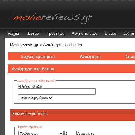
Αρχική
Σινεμά
Προσεχώς
Αρχείο ταινιών
Βίντεο
Συζητή
Moviereviews.gr
> Αναζήτηση στo Forum
Συχνές Ερωτήσεις
Αναζήτηση
Σημε
Αναζήτηση στo Forum
Αναζήτηση με λέξη κλειδί:
Λέξη(εις) Κλειδιά:
Επιλογές Αναζήτησης
Βρείτε θέματα με
Απαντήσεις