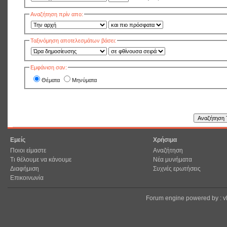
Αναζήτηση πρίν απο:
Ταξινόμηση αποτελεσμάτων βάσει:
Εμφάνιση σαν:
Θέματα
Μηνύματα
Εμείς
Χρήσιμα
Ποιοι είμαστε
Αναζήτηση
Τι θέλουμε να κάνουμε
Νέα μυνήματα
Διαφήμιση
Συχνές ερωτήσεις
Επικοινωνία
Forum engine powered by : 