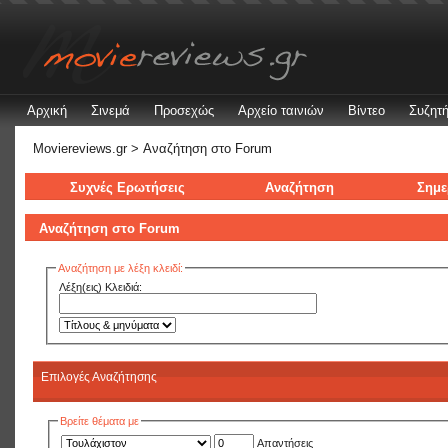
Αρχική
Σινεμά
Προσεχώς
Αρχείο ταινιών
Βίντεο
Συζητή
Moviereviews.gr
> Αναζήτηση στo Forum
Συχνές Ερωτήσεις
Αναζήτηση
Σημε
Αναζήτηση στo Forum
Αναζήτηση με λέξη κλειδί:
Λέξη(εις) Κλειδιά:
Επιλογές Αναζήτησης
Βρείτε θέματα με
Απαντήσεις