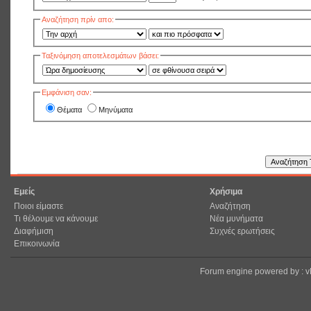
Αναζήτηση πρίν απο:
Ταξινόμηση αποτελεσμάτων βάσει:
Εμφάνιση σαν:
Θέματα
Μηνύματα
Εμείς
Χρήσιμα
Ποιοι είμαστε
Αναζήτηση
Τι θέλουμε να κάνουμε
Νέα μυνήματα
Διαφήμιση
Συχνές ερωτήσεις
Επικοινωνία
Forum engine powered by : 