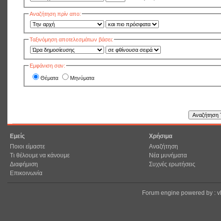
Αναζήτηση πρίν απο:
Ταξινόμηση αποτελεσμάτων βάσει:
Εμφάνιση σαν:
Θέματα
Μηνύματα
Εμείς
Χρήσιμα
Ποιοι είμαστε
Αναζήτηση
Τι θέλουμε να κάνουμε
Νέα μυνήματα
Διαφήμιση
Συχνές ερωτήσεις
Επικοινωνία
Forum engine powered by : 