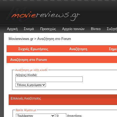
Αρχική
Σινεμά
Προσεχώς
Αρχείο ταινιών
Βίντεο
Συζητή
Moviereviews.gr
> Αναζήτηση στo Forum
Συχνές Ερωτήσεις
Αναζήτηση
Σημε
Αναζήτηση στo Forum
Αναζήτηση με λέξη κλειδί:
Λέξη(εις) Κλειδιά:
Επιλογές Αναζήτησης
Βρείτε θέματα με
Απαντήσεις