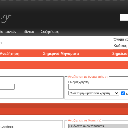
ίο ταινιών
Βίντεο
Συζητήσεις
Όνομα χ
m
Κωδικός
Αναζήτηση
Σημερινά Μηνύματα
Σημείωσ
Αναζήτηση με όνομα χρήστη:
Όνομα χρήστη:
Α
Αναζήτηση σε Forum(s)
παντήσεις