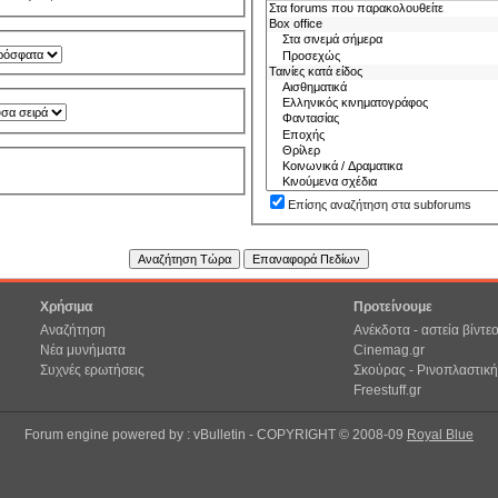
Επίσης αναζήτηση στα subforums
Χρήσιμα
Προτείνουμε
Αναζήτηση
Ανέκδοτα - αστεία βίντε
Νέα μυνήματα
Cinemag.gr
Συχνές ερωτήσεις
Σκούρας - Ρινοπλαστική
Freestuff.gr
Forum engine powered by : vBulletin - COPYRIGHT © 2008-09
Royal Blue