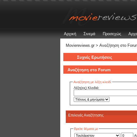
Αρχική
Σινεμά
Προσεχώς
Αρχε
Moviereviews.gr
> Αναζήτηση στo Foru
Συχνές Ερωτήσεις
Αναζήτηση στo Forum
Αναζήτηση με λέξη κλειδί:
Λέξη(εις) Κλειδιά:
Επιλογές Αναζήτησης
Βρείτε θέματα με
Α