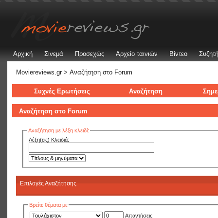
Αρχική
Σινεμά
Προσεχώς
Αρχείο ταινιών
Βίντεο
Συζητή
Moviereviews.gr
> Αναζήτηση στo Forum
Συχνές Ερωτήσεις
Αναζήτηση
Σημε
Αναζήτηση στo Forum
Αναζήτηση με λέξη κλειδί:
Λέξη(εις) Κλειδιά:
Επιλογές Αναζήτησης
Βρείτε θέματα με
Απαντήσεις