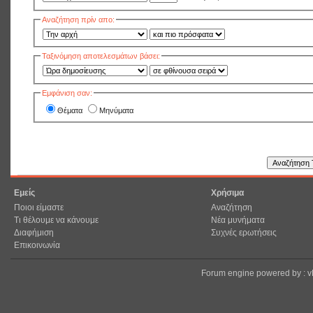
Αναζήτηση πρίν απο:
Ταξινόμηση αποτελεσμάτων βάσει:
Εμφάνιση σαν:
Θέματα
Μηνύματα
Εμείς
Χρήσιμα
Ποιοι είμαστε
Αναζήτηση
Τι θέλουμε να κάνουμε
Νέα μυνήματα
Διαφήμιση
Συχνές ερωτήσεις
Επικοινωνία
Forum engine powered by : 