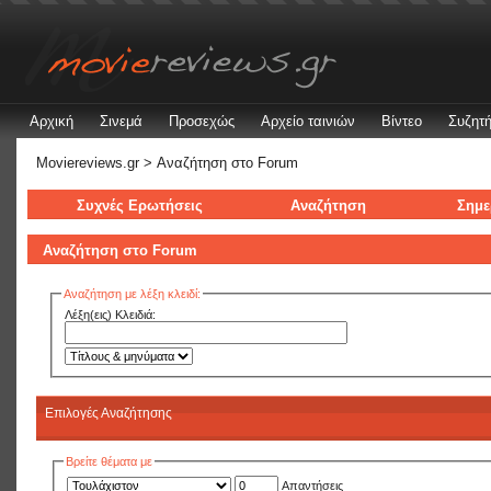
Αρχική
Σινεμά
Προσεχώς
Αρχείο ταινιών
Βίντεο
Συζητή
Moviereviews.gr
> Αναζήτηση στo Forum
Συχνές Ερωτήσεις
Αναζήτηση
Σημε
Αναζήτηση στo Forum
Αναζήτηση με λέξη κλειδί:
Λέξη(εις) Κλειδιά:
Επιλογές Αναζήτησης
Βρείτε θέματα με
Απαντήσεις