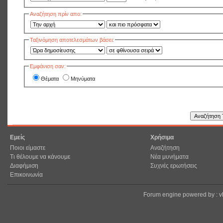
Αναζήτηση πρίν απο:
Ταξινόμηση αποτελεσμάτων βάσει:
Εμφάνιση σαν:
Θέματα
Μηνύματα
Εμείς
Χρήσιμα
Ποιοι είμαστε
Αναζήτηση
Τι θέλουμε να κάνουμε
Νέα μυνήματα
Διαφήμιση
Συχνές ερωτήσεις
Επικοινωνία
Forum engine powered by : 