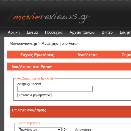
Αρχική
Σινεμά
Προσεχώς
Αρχείο ταινιών
Βίντεο
Συζητή
Moviereviews.gr
> Αναζήτηση στo Forum
Συχνές Ερωτήσεις
Αναζήτηση
Σημε
Αναζήτηση στo Forum
Αναζήτηση με λέξη κλειδί:
Λέξη(εις) Κλειδιά:
Επιλογές Αναζήτησης
Βρείτε θέματα με
Απαντήσεις