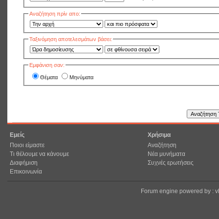
Αναζήτηση πρίν απο:
Ταξινόμηση αποτελεσμάτων βάσει:
Εμφάνιση σαν:
Θέματα
Μηνύματα
Εμείς
Χρήσιμα
Ποιοι είμαστε
Αναζήτηση
Τι θέλουμε να κάνουμε
Νέα μυνήματα
Διαφήμιση
Συχνές ερωτήσεις
Επικοινωνία
Forum engine powered by : 