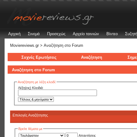
Αρχική
Σινεμά
Προσεχώς
Αρχείο ταινιών
Βίντεο
Συζητή
Moviereviews.gr
> Αναζήτηση στo Forum
Συχνές Ερωτήσεις
Αναζήτηση
Σημε
Αναζήτηση στo Forum
Αναζήτηση με λέξη κλειδί:
Λέξη(εις) Κλειδιά:
Επιλογές Αναζήτησης
Βρείτε θέματα με
Απαντήσεις