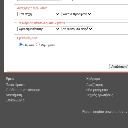
Αναζήτηση πρίν απο:
Ταξινόμηση αποτελεσμάτων βάσει:
Εμφάνιση σαν:
Θέματα
Μηνύματα
Εμείς
Χρήσιμα
Ποιοι είμαστε
Αναζήτηση
Τι θέλουμε να κάνουμε
Νέα μυνήματα
Διαφήμιση
Συχνές ερωτήσεις
Επικοινωνία
Forum engine powered by : 