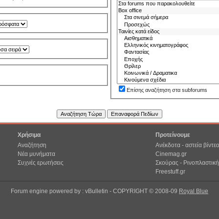
Επίσης αναζήτηση στα subforums
Χρήσιμα
Προτείνουμε
Αναζήτηση
Ανέκδοτα - αστεία βίντε
Νέα μυνήματα
Cinemag.gr
Συχνές ερωτήσεις
Σκούρας - Ρινοπλαστική
Freestuff.gr
Forum engine powered by : vBulletin - COPYRIGHT © 2008-09
Royal Blue