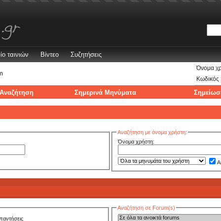
ίο ταινιών
Βίντεο
Συζητήσεις
Όνομα χ
m
Κωδικός
Αναζήτηση
Σημερινά Μηνύματα
Σημείωσ
Αναζήτηση με όνομα χρήστη:
Όνομα χρήστη:
Α
Αναζήτηση σε Forum(s)
παντήσεις