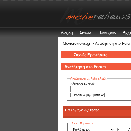
Αρχική
Σινεμά
Προσεχώς
Αρχε
Moviereviews.gr
> Αναζήτηση στo Foru
Συχνές Ερωτήσεις
Αναζήτηση στo Forum
Αναζήτηση με λέξη κλειδί:
Λέξη(εις) Κλειδιά:
Επιλογές Αναζήτησης
Βρείτε θέματα με
Α