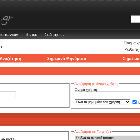
ίο ταινιών
Βίντεο
Συζητήσεις
Όνομα χ
m
Κωδικός
Αναζήτηση
Σημερινά Μηνύματα
Σημείωσ
Αναζήτηση με όνομα χρήστη:
Όνομα χρήστη:
Α
Αναζήτηση σε Forum(s)
παντήσεις