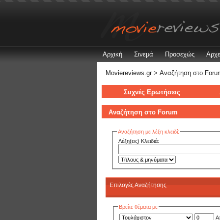
Αρχική
Σινεμά
Προσεχώς
Αρχε
Moviereviews.gr
> Αναζήτηση στo Foru
Συχνές Ερωτήσεις
Αναζήτηση στo Forum
Αναζήτηση με λέξη κλειδί:
Λέξη(εις) Κλειδιά:
Επιλογές Αναζήτησης
Βρείτε θέματα με
Α