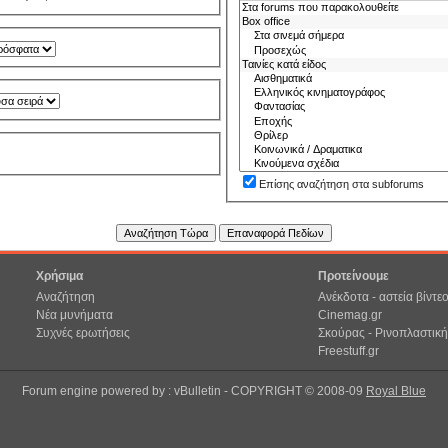
Επίσης αναζήτηση στα subforums
Χρήσιμα
Προτείνουμε
Αναζήτηση
Ανέκδοτα - αστεία βίντε
Νέα μυνήματα
Cinemag.gr
Συχνές ερωτήσεις
Σκούρας - Ρινοπλαστική
Freestuff.gr
Forum engine powered by : vBulletin - COPYRIGHT © 2008-09
Royal Blue