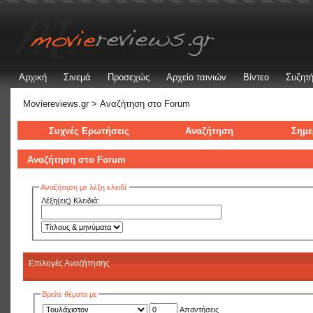
Αρχική
Σινεμά
Προσεχώς
Αρχείο ταινιών
Βίντεο
Συζητή
Moviereviews.gr
> Αναζήτηση στo Forum
Συχνές Ερωτήσεις
Αναζήτηση
Σημε
Αναζήτηση στo Forum
Αναζήτηση με λέξη κλειδί:
Λέξη(εις) Κλειδιά:
Επιλογές Αναζήτησης
Βρείτε θέματα με
Απαντήσεις