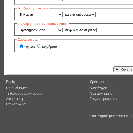
Αναζήτηση πρίν απο:
Ταξινόμηση αποτελεσμάτων βάσει:
Εμφάνιση σαν:
Θέματα
Μηνύματα
Εμείς
Χρήσιμα
Ποιοι είμαστε
Αναζήτηση
Τι θέλουμε να κάνουμε
Νέα μυνήματα
Διαφήμιση
Συχνές ερωτήσεις
Επικοινωνία
Forum engine powered by : 