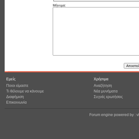
Μήνυμα:
Εμείς
Χρήσιμα
Ποιοι είμαστε
Αναζήτηση
Τι θέλουμε να κάνουμε
Νέα μυνήματα
Διαφήμιση
Συχνές ερωτήσεις
Επικοινωνία
Forum engine powered by : 