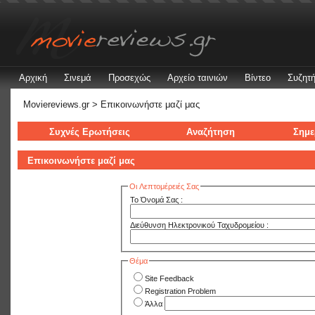
Αρχική
Σινεμά
Προσεχώς
Αρχείο ταινιών
Βίντεο
Συζητή
Moviereviews.gr
> Επικοινωνήστε μαζί μας
Συχνές Ερωτήσεις
Αναζήτηση
Σημε
Επικοινωνήστε μαζί μας
Οι Λεπτομέρειές Σας
Το Όνομά Σας :
Διεύθυνση Ηλεκτρονικού Ταχυδρομείου :
Θέμα
Site Feedback
Registration Problem
Άλλα