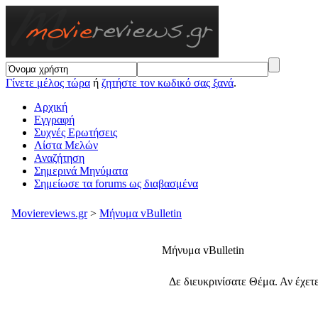
Γίνετε μέλος τώρα
ή
ζητήστε τον κωδικό σας ξανά
.
Αρχική
Εγγραφή
Συχνές Ερωτήσεις
Λίστα Μελών
Αναζήτηση
Σημερινά Μηνύματα
Σημείωσε τα forums ως διαβασμένα
Moviereviews.gr
>
Μήνυμα vBulletin
Μήνυμα vBulletin
Δε διευκρινίσατε Θέμα. Αν έχε