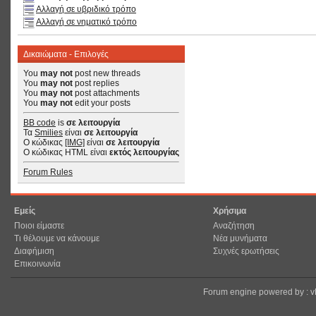
Αλλαγή σε υβριδικό τρόπο
Αλλαγή σε νηματικό τρόπο
Δικαιώματα - Επιλογές
You
may not
post new threads
You
may not
post replies
You
may not
post attachments
You
may not
edit your posts
BB code
is
σε λειτουργία
Τα
Smilies
είναι
σε λειτουργία
Ο κώδικας
[IMG]
είναι
σε λειτουργία
Ο κώδικας HTML είναι
εκτός λειτουργίας
Forum Rules
Εμείς
Χρήσιμα
Ποιοι είμαστε
Αναζήτηση
Τι θέλουμε να κάνουμε
Νέα μυνήματα
Διαφήμιση
Συχνές ερωτήσεις
Επικοινωνία
Forum engine powered by : 