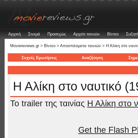
Αρχική
Σινεμά
Προσεχώς
Αρχείο ταινιών
Βίντεο
Συζητή
Moviereviews.gr
>
Βίντεο
>
Αποσπάσματα ταινιών
> Η Αλίκη στο ναυτ
Συχνές Ερωτήσεις
Αναζήτηση
Σημε
Η Αλίκη στο ναυτικό (
To trailer της ταινίας
Η Αλίκη στο ν
Get the Flash P