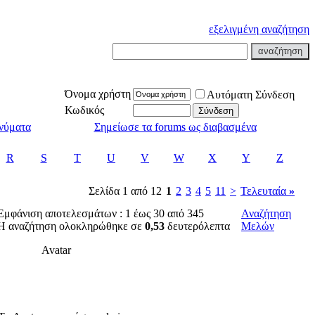
εξελιγμένη αναζήτηση
Όνομα χρήστη
Αυτόματη Σύνδεση
Κωδικός
νύματα
Σημείωσε τα forums ως διαβασμένα
R
S
T
U
V
W
X
Y
Z
Σελίδα 1 από 12
1
2
3
4
5
11
>
Τελευταία
»
Εμφάνιση αποτελεσμάτων : 1 έως 30 από 345
Αναζήτηση
Η αναζήτηση ολοκληρώθηκε σε
0,53
δευτερόλεπτα
Μελών
Avatar