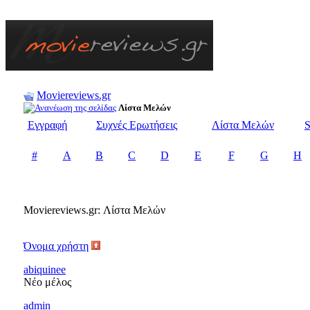
Moviereviews.gr
Λίστα Μελών
Εγγραφή
Συχνές Ερωτήσεις
Λίστα Μελών
S
#
A
B
C
D
E
F
G
H
Moviereviews.gr: Λίστα Μελών
Όνομα χρήστη
abiquinee
Νέο μέλος
admin