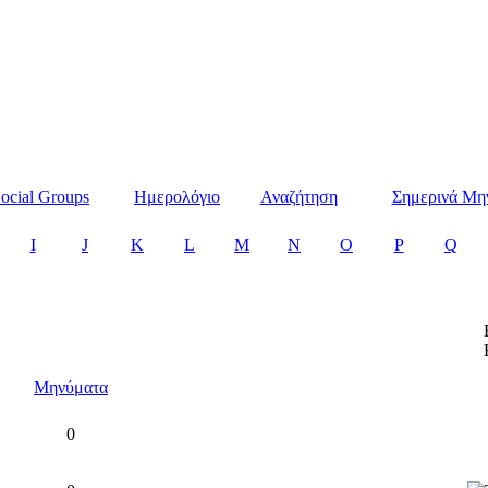
ocial Groups
Ημερολόγιο
Αναζήτηση
Σημερινά Μη
I
J
K
L
M
N
O
P
Q
Μηνύματα
0