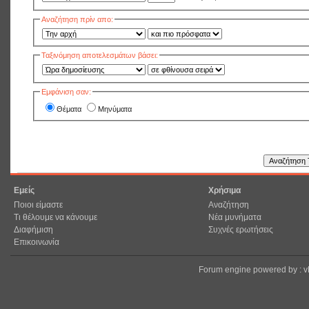
Αναζήτηση πρίν απο:
Ταξινόμηση αποτελεσμάτων βάσει:
Εμφάνιση σαν:
Θέματα
Μηνύματα
Εμείς
Χρήσιμα
Ποιοι είμαστε
Αναζήτηση
Τι θέλουμε να κάνουμε
Νέα μυνήματα
Διαφήμιση
Συχνές ερωτήσεις
Επικοινωνία
Forum engine powered by : 