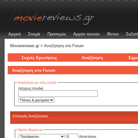
Αρχική
Σινεμά
Προσεχώς
Αρχείο ταινιών
Βίντεο
Συζητή
Moviereviews.gr
> Αναζήτηση στo Forum
Συχνές Ερωτήσεις
Αναζήτηση
Σημε
Αναζήτηση στo Forum
Αναζήτηση με λέξη κλειδί:
Λέξη(εις) Κλειδιά:
Επιλογές Αναζήτησης
Βρείτε θέματα με
Απαντήσεις