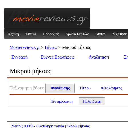
Αρχική
Σινεμά
Προσεχώς
Αρχείο ταινιών
Βίντεο
Συζητήσει
Moviereviews.gr
>
Βίντεο
> Μικρού μήκους
Εγγραφή
Συχνές Ερωτήσεις
Αναζήτηση
Σ
Μικρού μήκους
Ταξινόμηση βάσει:
Ανανέωσης
Τίτλου
Αξιολόγησης
Πιο πρόσφατη
Παλαιότερη
Presto (2008) - Ολόκληρη ταινία μικρού μήκους